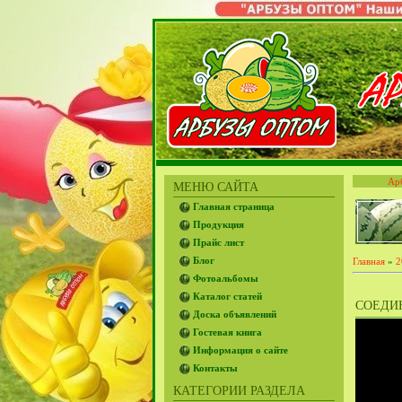
Ар
МЕНЮ САЙТА
Главная страница
Продукция
Прайс лист
Блог
Главная
»
2
Фотоальбомы
Каталог статей
СОЕДИН
Доска объявлений
Гостевая книга
Информация о сайте
Контакты
КАТЕГОРИИ РАЗДЕЛА