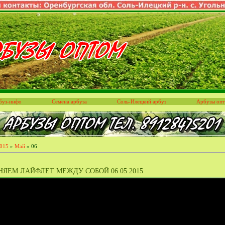
буз-инфо
Семена арбуза
Соль-Илецкий арбуз
Арбузы оп
015
»
Май
»
06
ЯЕМ ЛАЙФЛЕТ МЕЖДУ СОБОЙ 06 05 2015