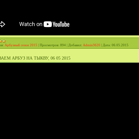
ия:
Арбузный сезон 2015
|
Просмотров:
894
|
Добавил:
Admin3620
|
Дата:
06.05.2015
АЕМ АРБУЗ НА ТЫКВУ, 06 05 2015