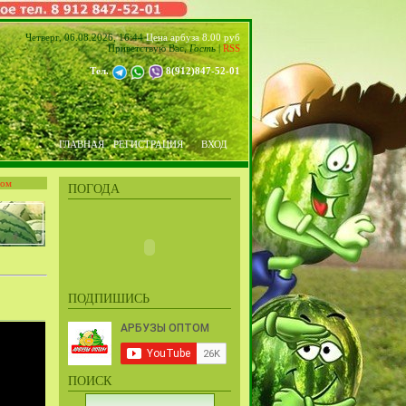
Четверг, 06.08.2026, 16:44
Цена арбуза 8.00 руб
Приветствую Вас
,
Гость
|
RSS
Тел.
8(912)847-52-01
ГЛАВНАЯ
РЕГИСТРАЦИЯ
ВХОД
том
ПОГОДА
ПОДПИШИСЬ
ПОИСК