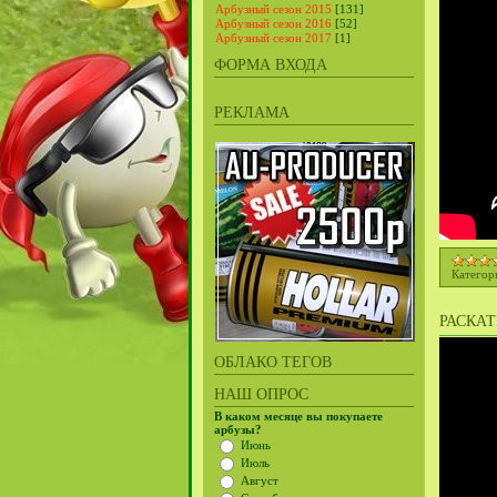
Арбузный сезон 2015
[131]
Арбузный сезон 2016
[52]
Арбузный сезон 2017
[1]
ФОРМА ВХОДА
РЕКЛАМА
Категор
РАСКАТ
ОБЛАКО ТЕГОВ
НАШ ОПРОС
В каком месяце вы покупаете
арбузы?
Июнь
Июль
Август