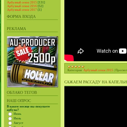
Арбузный сезон 2015
[131]
Арбузный сезон 2016
[52]
Арбузный сезон 2017
[1]
ФОРМА ВХОДА
РЕКЛАМА
Категория:
Арбузный сезон 2015
|
Просмот
САЖАЕМ РАССАДУ НА КАПЕЛЬНО
ОБЛАКО ТЕГОВ
НАШ ОПРОС
В каком месяце вы покупаете
арбузы?
Июнь
Июль
Август