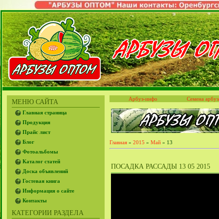
Арбуз-инфо
Семена арбуз
МЕНЮ САЙТА
Главная страница
Продукция
Прайс лист
Блог
Главная
»
2015
»
Май
»
13
Фотоальбомы
Каталог статей
ПОСАДКА РАССАДЫ 13 05 2015
Доска объявлений
Гостевая книга
Информация о сайте
Контакты
КАТЕГОРИИ РАЗДЕЛА