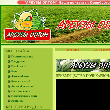
Арбуз-инфо
Семена арбуз
МЕНЮ САЙТА
Главная страница
Продукция
Прайс лист
Блог
ПРИЕМУЩЕСТВО ПОЛИКАРБОНАТ
Фотоальбомы
Каталог статей
Доска объявлений
Гостевая книга
Информация о сайте
Контакты
КАТЕГОРИИ РАЗДЕЛА