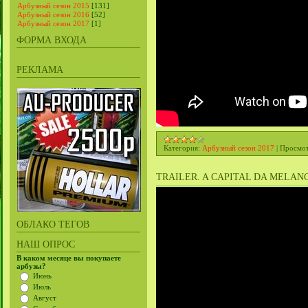
Арбузный сезон 2015
[131]
Арбузный сезон 2016
[52]
Арбузный сезон 2017
[1]
ФОРМА ВХОДА
РЕКЛАМА
Категория:
Арбузный сезон 2017
|
Просмот
TRAILER. A CAPITAL DA MELAN
ОБЛАКО ТЕГОВ
НАШ ОПРОС
В каком месяце вы покупаете
арбузы?
Июнь
Июль
Август