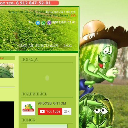
Четверг, 06.08.2026, 14:33
Цена арбуза 8.00 руб
Приветствую Вас
,
Гость
|
RSS
Тел.
8(912)847-52-01
ГЛАВНАЯ
РЕГИСТРАЦИЯ
ВХОД
том
ПОГОДА
ПОДПИШИСЬ
ПОИСК