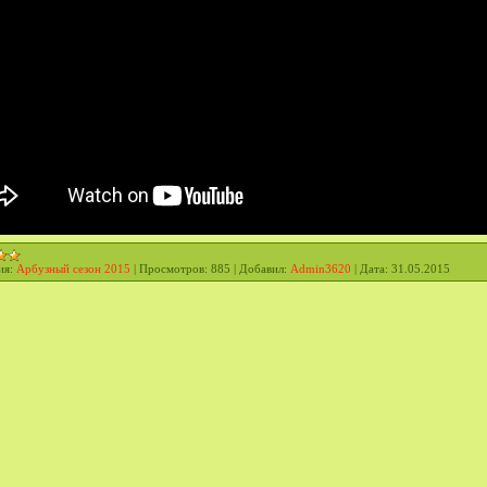
ия:
Арбузный сезон 2015
|
Просмотров:
885
|
Добавил:
Admin3620
|
Дата:
31.05.2015