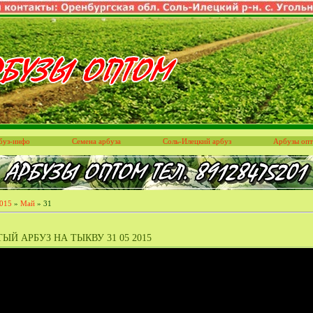
буз-инфо
Семена арбуза
Соль-Илецкий арбуз
Арбузы оп
015
»
Май
»
31
ЫЙ АРБУЗ НА ТЫКВУ 31 05 2015