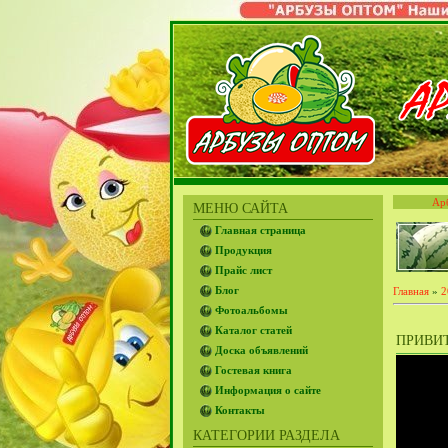
Ар
МЕНЮ САЙТА
Главная страница
Продукция
Прайс лист
Блог
Главная
»
2
Фотоальбомы
Каталог статей
ПРИВИТ
Доска объявлений
Гостевая книга
Информация о сайте
Контакты
КАТЕГОРИИ РАЗДЕЛА