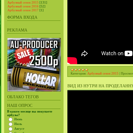
Арбузный сезон 2015
[131]
Арбузный сезон 2016
[52]
Арбузный сезон 2017
[1]
ФОРМА ВХОДА
РЕКЛАМА
Категория:
Арбузный сезон 2015
|
Просмот
ВИД ИЗ НУТРИ НА ПРОДЕЛАННУЮ
ОБЛАКО ТЕГОВ
НАШ ОПРОС
В каком месяце вы покупаете
арбузы?
Июнь
Июль
Август