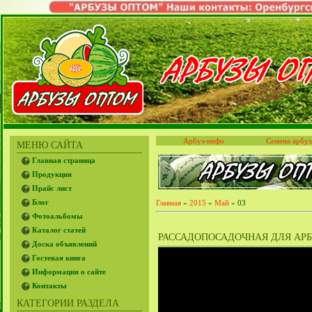
Арбуз-инфо
Семена арбуз
МЕНЮ САЙТА
Главная страница
Продукция
Прайс лист
Блог
Главная
»
2015
»
Май
»
03
Фотоальбомы
Каталог статей
РАССАДОПОСАДОЧНАЯ ДЛЯ АРБ
Доска объявлений
Гостевая книга
Информация о сайте
Контакты
КАТЕГОРИИ РАЗДЕЛА