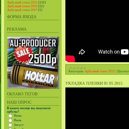
Арбузный сезон 2015
[131]
Арбузный сезон 2016
[52]
Арбузный сезон 2017
[1]
ФОРМА ВХОДА
РЕКЛАМА
Категория:
Арбузный сезон 2015
|
Просмот
УКЛАДКА ПЛЕНКИ 01 05 2015
ОБЛАКО ТЕГОВ
НАШ ОПРОС
В каком месяце вы покупаете
арбузы?
Июнь
Июль
Август