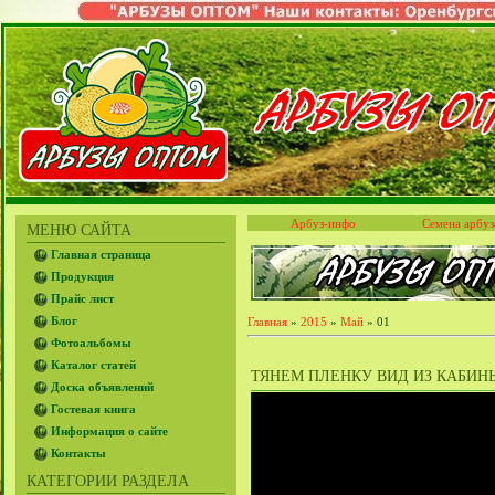
Арбуз-инфо
Семена арбуз
МЕНЮ САЙТА
Главная страница
Продукция
Прайс лист
Блог
Главная
»
2015
»
Май
»
01
Фотоальбомы
Каталог статей
ТЯНЕМ ПЛЕНКУ ВИД ИЗ КАБИНЫ 
Доска объявлений
Гостевая книга
Информация о сайте
Контакты
КАТЕГОРИИ РАЗДЕЛА