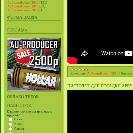
Арбузный сезон 2015
[131]
Арбузный сезон 2016
[52]
Арбузный сезон 2017
[1]
ФОРМА ВХОДА
РЕКЛАМА
Категория:
Арбузный сезон 2015
|
Просмот
ПИСТОЛЕТ ДЛЯ ПОСАДКИ АРБУЗ
ОБЛАКО ТЕГОВ
НАШ ОПРОС
В каком месяце вы покупаете
арбузы?
Июнь
Июль
Август