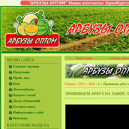
Арбуз-инфо
Семена арбуз
МЕНЮ САЙТА
Главная страница
Продукция
Прайс лист
Блог
Главная
»
2015
»
Май
»
6
» Прививаем арбуз н
Фотоальбомы
ПРИВИВАЕМ АРБУЗ НА ТЫКВУ, 06
Каталог статей
Доска объявлений
Гостевая книга
Информация о сайте
Контакты
КАТЕГОРИИ РАЗДЕЛА