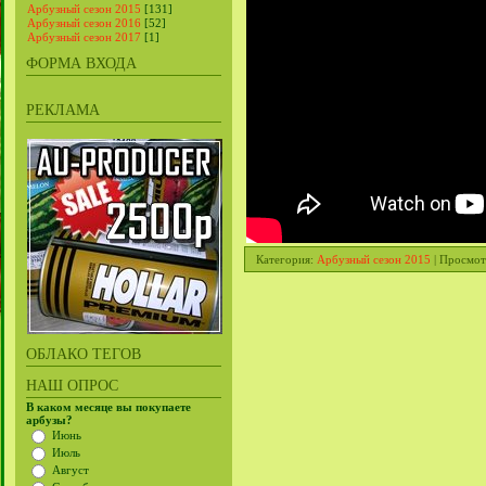
Арбузный сезон 2015
[131]
Арбузный сезон 2016
[52]
Арбузный сезон 2017
[1]
ФОРМА ВХОДА
РЕКЛАМА
Категория
:
Арбузный сезон 2015
|
Просмот
ОБЛАКО ТЕГОВ
НАШ ОПРОС
В каком месяце вы покупаете
арбузы?
Июнь
Июль
Август