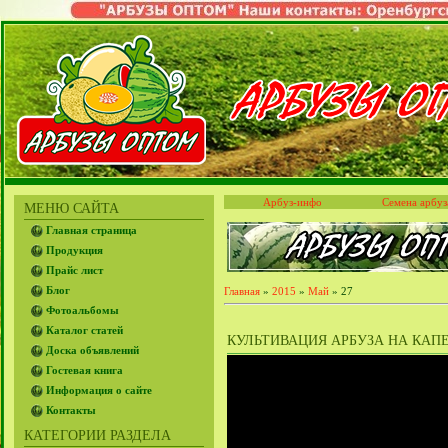
Арбуз-инфо
Семена арбуз
МЕНЮ САЙТА
Главная страница
Продукция
Прайс лист
Блог
Главная
»
2015
»
Май
»
27
Фотоальбомы
Каталог статей
КУЛЬТИВАЦИЯ АРБУЗА НА КАПЕЛ
Доска объявлений
Гостевая книга
Информация о сайте
Контакты
КАТЕГОРИИ РАЗДЕЛА