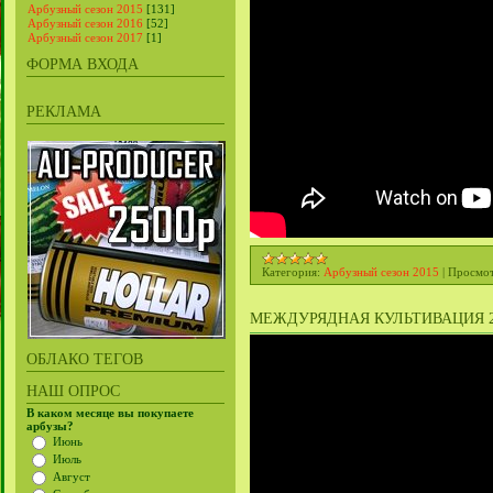
Арбузный сезон 2015
[131]
Арбузный сезон 2016
[52]
Арбузный сезон 2017
[1]
ФОРМА ВХОДА
РЕКЛАМА
Категория:
Арбузный сезон 2015
|
Просмот
МЕЖДУРЯДНАЯ КУЛЬТИВАЦИЯ 27
ОБЛАКО ТЕГОВ
НАШ ОПРОС
В каком месяце вы покупаете
арбузы?
Июнь
Июль
Август