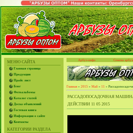
Арбуз-инфо
Семена арбуз
МЕНЮ САЙТА
Главная страница
Продукция
Прайс лист
Блог
Главная
»
2015
»
Май
»
11
» Рассадопосадочна
Фотоальбомы
РАССАДОПОСАДОЧНАЯ МАШИНА 
Каталог статей
ДЕЙСТВИИ 11 05 2015
Доска объявлений
Гостевая книга
Информация о сайте
Контакты
КАТЕГОРИИ РАЗДЕЛА