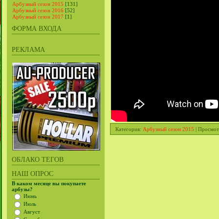
Арбузный сезон 2015
[131]
Арбузный сезон 2016
[52]
Арбузный сезон 2017
[1]
ФОРМА ВХОДА
РЕКЛАМА
Категория
:
Арбузный сезон 2015
|
Просмот
ОБЛАКО ТЕГОВ
НАШ ОПРОС
В каком месяце вы покупаете
арбузы?
Июнь
Июль
Август