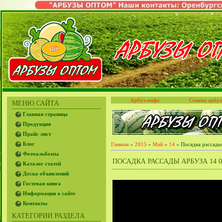
Арбуз-инфо
Семена арбуз
МЕНЮ САЙТА
Главная страница
Продукция
Прайс лист
Блог
Главная
»
2015
»
Май
»
14
» Посадка рассады
Фотоальбомы
ПОСАДКА РАССАДЫ АРБУЗА 14 05
Каталог статей
Доска объявлений
Гостевая книга
Информация о сайте
Контакты
КАТЕГОРИИ РАЗДЕЛА