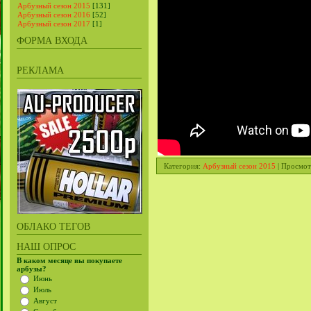
Арбузный сезон 2015
[131]
Арбузный сезон 2016
[52]
Арбузный сезон 2017
[1]
ФОРМА ВХОДА
РЕКЛАМА
Категория
:
Арбузный сезон 2015
|
Просмот
ОБЛАКО ТЕГОВ
НАШ ОПРОС
В каком месяце вы покупаете
арбузы?
Июнь
Июль
Август