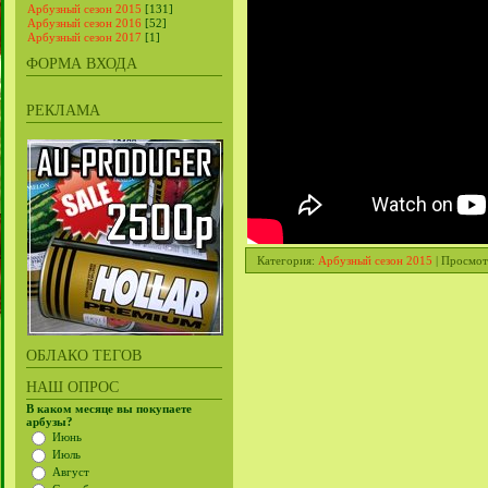
Арбузный сезон 2015
[131]
Арбузный сезон 2016
[52]
Арбузный сезон 2017
[1]
ФОРМА ВХОДА
РЕКЛАМА
Категория
:
Арбузный сезон 2015
|
Просмот
ОБЛАКО ТЕГОВ
НАШ ОПРОС
В каком месяце вы покупаете
арбузы?
Июнь
Июль
Август