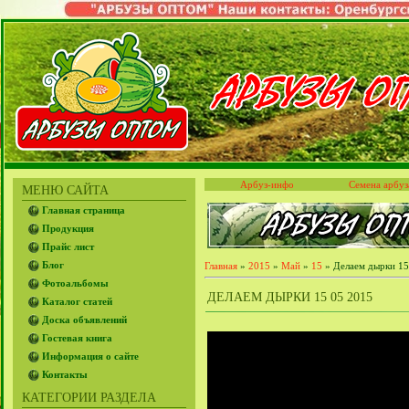
Арбуз-инфо
Семена арбуз
МЕНЮ САЙТА
Главная страница
Продукция
Прайс лист
Блог
Главная
»
2015
»
Май
»
15
» Делаем дырки 15
Фотоальбомы
ДЕЛАЕМ ДЫРКИ 15 05 2015
Каталог статей
Доска объявлений
Гостевая книга
Информация о сайте
Контакты
КАТЕГОРИИ РАЗДЕЛА