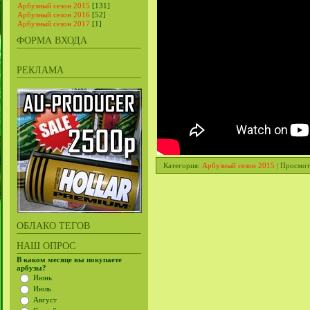
Арбузный сезон 2015
[131]
Арбузный сезон 2016
[52]
Арбузный сезон 2017
[1]
ФОРМА ВХОДА
РЕКЛАМА
Категория
:
Арбузный сезон 2015
|
Просмот
ОБЛАКО ТЕГОВ
НАШ ОПРОС
В каком месяце вы покупаете
арбузы?
Июнь
Июль
Август