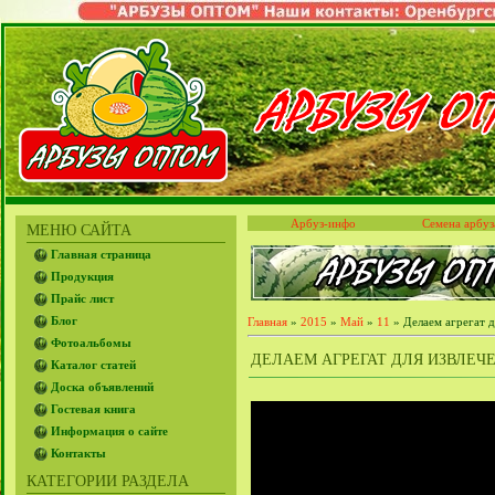
Арбуз-инфо
Семена арбуз
МЕНЮ САЙТА
Главная страница
Продукция
Прайс лист
Блог
Главная
»
2015
»
Май
»
11
» Делаем агрегат д
Фотоальбомы
ДЕЛАЕМ АГРЕГАТ ДЛЯ ИЗВЛЕЧЕН
Каталог статей
Доска объявлений
Гостевая книга
Информация о сайте
Контакты
КАТЕГОРИИ РАЗДЕЛА