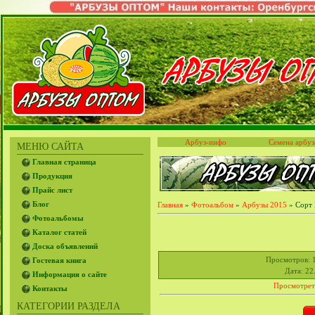
Арбуз-инфо
Семена арбуз
МЕНЮ САЙТА
Главная страница
Продукция
Прайс лист
Блог
Главная
»
Фотоальбом
»
Арбузы 2015
» Сорт 
Фотоальбомы
Каталог статей
Доска объявлений
Просмотров
: 
Гостевая книга
Дата
: 22
Информация о сайте
Просмотрет
Контакты
КАТЕГОРИИ РАЗДЕЛА