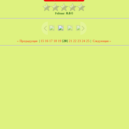
0.0
0
Рейтинг
:
/
« Предыдущая
|
15
16
17
18
19
[
20
]
21
22
23
24
25
|
Следующая »