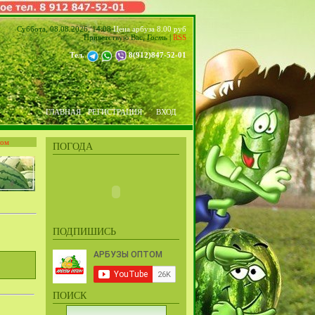
Суббота, 08.08.2026, 14:08
Цена арбуза 8.00 руб
Приветствую Вас
,
Гость
|
RSS
Тел.
8(912)847-52-01
ГЛАВНАЯ
РЕГИСТРАЦИЯ
ВХОД
том
ПОГОДА
ПОДПИШИСЬ
ПОИСК