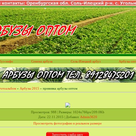
буз-инфо
Семена арбуза
Соль-Илецкий арбуз
Арбузы оп
отоальбом
»
Арбузы 2015
» прививка арбузы оптом
Просмотров
: 988 |
Размеры
: 1024x766px/209.0Kb
Дата
: 22.11.2015 |
Добавил
:
Admin3620
Просмотреть фотографию в реальном размере