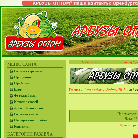
Арбуз-инфо
Семена арбуз
МЕНЮ САЙТА
Главная страница
Продукция
Прайс лист
Блог
Главная
»
Фотоальбом
»
Арбузы 2015
» арбуз
Фотоальбомы
Каталог статей
Доска объявлений
Просмотров
:
Гостевая книга
Дата
: 22
Информация о сайте
Просмотрет
Контакты
КАТЕГОРИИ РАЗДЕЛА