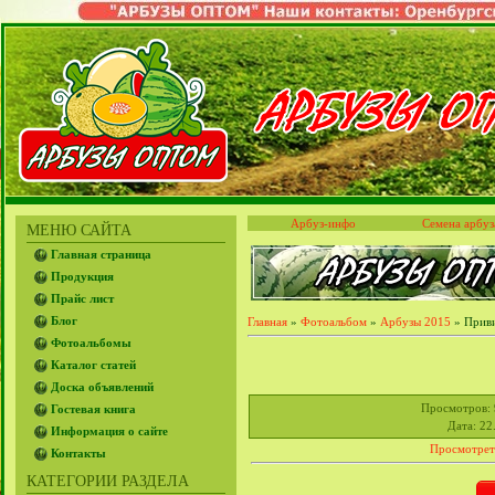
Арбуз-инфо
Семена арбуз
МЕНЮ САЙТА
Главная страница
Продукция
Прайс лист
Блог
Главная
»
Фотоальбом
»
Арбузы 2015
» Приви
Фотоальбомы
Каталог статей
Доска объявлений
Просмотров
:
Гостевая книга
Дата
: 22
Информация о сайте
Просмотрет
Контакты
КАТЕГОРИИ РАЗДЕЛА