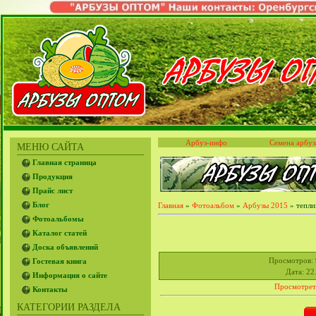
Арбуз-инфо
Семена арбуз
МЕНЮ САЙТА
Главная страница
Продукция
Прайс лист
Блог
Главная
»
Фотоальбом
»
Арбузы 2015
» тепли
Фотоальбомы
Каталог статей
Доска объявлений
Просмотров
:
Гостевая книга
Дата
: 22
Информация о сайте
Просмотрет
Контакты
КАТЕГОРИИ РАЗДЕЛА