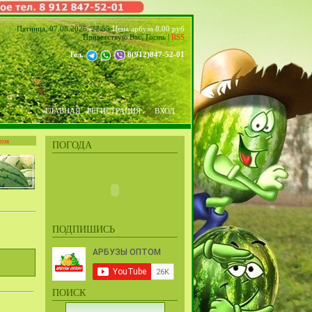
Пятница, 07.08.2026, 22:55
Цена арбуза 8.00 руб
Приветствую Вас
,
Гость
|
RSS
Тел.
8(912)847-52-01
ГЛАВНАЯ
РЕГИСТРАЦИЯ
ВХОД
том
ПОГОДА
ПОДПИШИСЬ
ПОИСК