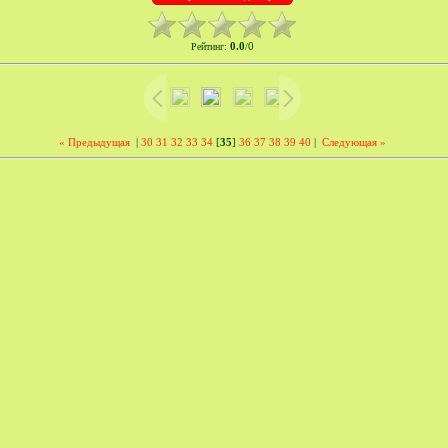
0.0
0
Рейтинг
:
/
« Предыдущая
|
30
31
32
33
34
[
35
]
36
37
38
39
40
|
Следующая »