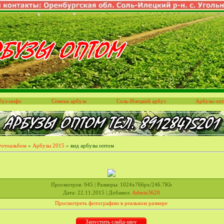
буз-инфо
Семена арбуза
Соль-Илецкий арбуз
Арбузы оп
отоальбом
»
Арбузы 2015
» вид арбузы оптом
Просмотров
: 945 |
Размеры
: 1024x766px/246.7Kb
Дата
: 22.11.2015 |
Добавил
:
Admin3620
Просмотреть фотографию в реальном размере