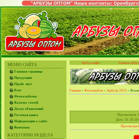
Арбуз-инфо
Семена арбуз
МЕНЮ САЙТА
Главная страница
Продукция
Прайс лист
Блог
Главная
»
Фотоальбом
»
Арбузы 2013
» Вспаш
Фотоальбомы
Каталог статей
Доска объявлений
Просмотров
: 
Гостевая книга
Дата
: 31.10.20
Информация о сайте
Просмотрет
Контакты
КАТЕГОРИИ РАЗДЕЛА