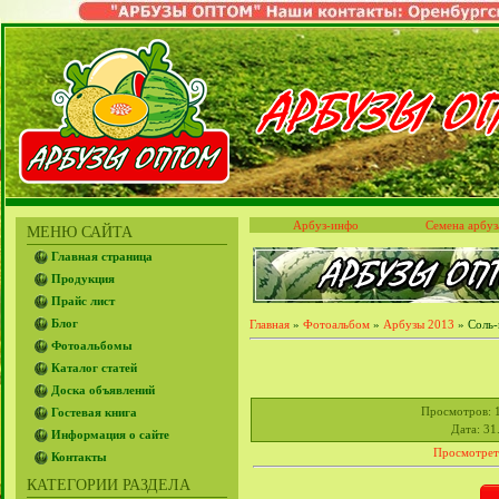
Арбуз-инфо
Семена арбуз
МЕНЮ САЙТА
Главная страница
Продукция
Прайс лист
Блог
Главная
»
Фотоальбом
»
Арбузы 2013
» Соль-
Фотоальбомы
Каталог статей
Доска объявлений
Просмотров
: 
Гостевая книга
Дата
: 31
Информация о сайте
Просмотрет
Контакты
КАТЕГОРИИ РАЗДЕЛА