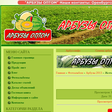
Арбуз-инфо
Семена арбуз
МЕНЮ САЙТА
Главная страница
Продукция
Прайс лист
Блог
Главная
»
Фотоальбом
»
Арбузы 2013
» Желты
Фотоальбомы
Каталог статей
Доска объявлений
Просмотров
: 
Гостевая книга
Дата
: 31
Информация о сайте
Просмотрет
Контакты
КАТЕГОРИИ РАЗДЕЛА