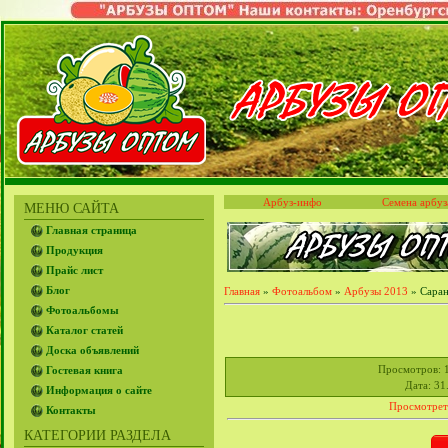
Арбуз-инфо
Семена арбуз
МЕНЮ САЙТА
Главная страница
Продукция
Прайс лист
Блог
Главная
»
Фотоальбом
»
Арбузы 2013
» Саран
Фотоальбомы
Каталог статей
Доска объявлений
Просмотров
: 
Гостевая книга
Дата
: 31
Информация о сайте
Просмотрет
Контакты
КАТЕГОРИИ РАЗДЕЛА