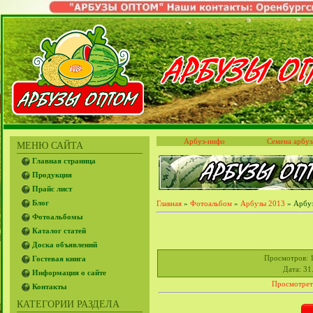
Арбуз-инфо
Семена арбуз
МЕНЮ САЙТА
Главная страница
Продукция
Прайс лист
Блог
Главная
»
Фотоальбом
»
Арбузы 2013
» Арбуз
Фотоальбомы
Каталог статей
Доска объявлений
Просмотров
: 
Гостевая книга
Дата
: 31
Информация о сайте
Просмотрет
Контакты
КАТЕГОРИИ РАЗДЕЛА