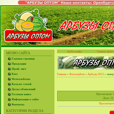
Арбуз-инфо
Семена арбуз
МЕНЮ САЙТА
Главная страница
Продукция
Прайс лист
Блог
Главная
»
Фотоальбом
»
Арбузы 2015
» замер
Фотоальбомы
Каталог статей
Доска объявлений
Просмотров
: 
Гостевая книга
Дата
: 22
Информация о сайте
Просмотрет
Контакты
КАТЕГОРИИ РАЗДЕЛА