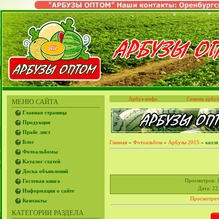
Арбуз-инфо
Семена арбуз
МЕНЮ САЙТА
Главная страница
Продукция
Прайс лист
Блог
Главная
»
Фотоальбом
»
Арбузы 2015
» капля
Фотоальбомы
Каталог статей
Доска объявлений
Просмотров
: 
Гостевая книга
Дата
: 22
Информация о сайте
Просмотрет
Контакты
КАТЕГОРИИ РАЗДЕЛА