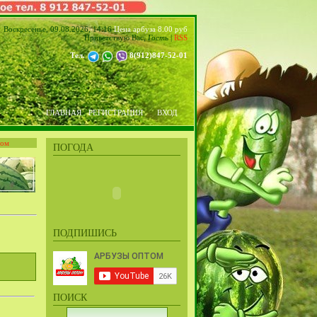
Воскресенье, 09.08.2026, 14:16
Цена арбуза 8.00 руб
Приветствую Вас
,
Гость
|
RSS
Тел.
8(912)847-52-01
ГЛАВНАЯ
РЕГИСТРАЦИЯ
ВХОД
том
ПОГОДА
ПОДПИШИСЬ
ПОИСК