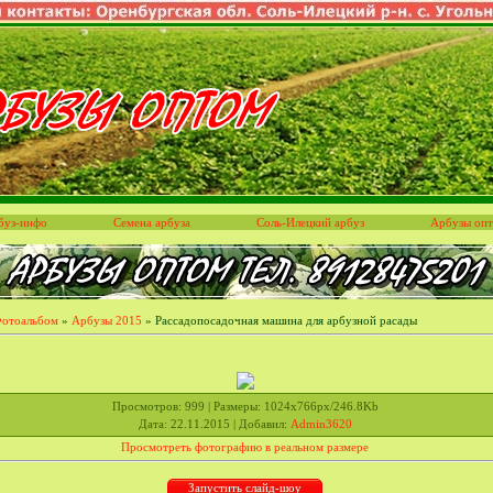
буз-инфо
Семена арбуза
Соль-Илецкий арбуз
Арбузы оп
отоальбом
»
Арбузы 2015
» Рассадопосадочная машина для арбузной расады
Просмотров
: 999 |
Размеры
: 1024x766px/246.8Kb
Дата
: 22.11.2015 |
Добавил
:
Admin3620
Просмотреть фотографию в реальном размере