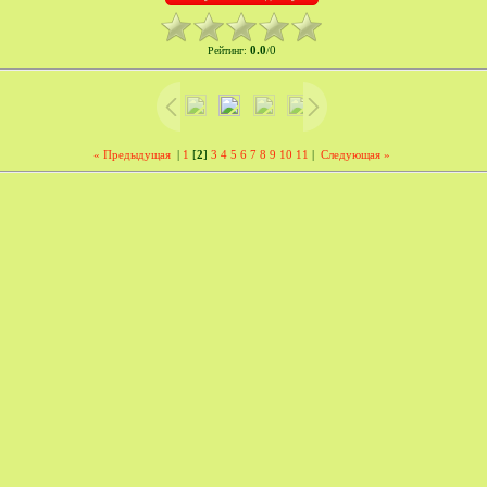
0.0
0
Рейтинг
:
/
« Предыдущая
|
1
[
2
]
3
4
5
6
7
8
9
10
11
|
Следующая »