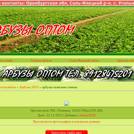
буз-инфо
Семена арбуза
Соль-Илецкий арбуз
Арбузы оп
отоальбом
»
Арбузы 2015
» арбузы талисман семена
Просмотров
: 962 |
Размеры
: 1024x766px/220.2Kb
Дата
: 22.11.2015 |
Добавил
:
Admin3620
Просмотреть фотографию в реальном размере