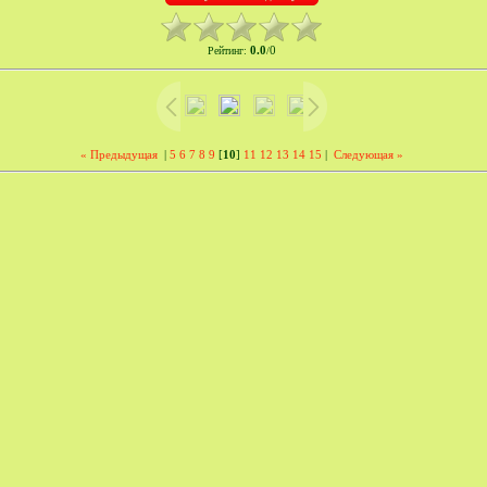
0.0
0
Рейтинг
:
/
« Предыдущая
|
5
6
7
8
9
[
10
]
11
12
13
14
15
|
Следующая »