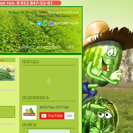
Четверг, 06.08.2026, 10:05
Цена арбуза 8.00 руб
Приветствую Вас
,
Гость
|
RSS
Тел.
8(912)847-52-01
ГЛАВНАЯ
РЕГИСТРАЦИЯ
ВХОД
том
ПОГОДА
ПОДПИШИСЬ
ПОИСК