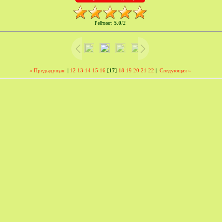
5.0
2
Рейтинг
:
/
« Предыдущая
|
12
13
14
15
16
[
17
]
18
19
20
21
22
|
Следующая »