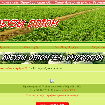
буз-инфо
Семена арбуза
Соль-Илецкий арбуз
Арбузы оп
отоальбом
»
Арбузы 2013
» Рассада арбуза в кассетах
Просмотров
: 1575 |
Размеры
: 1024x766px/691.5Kb
Дата
: 31.10.2013 |
Добавил
:
Admin3620
Просмотреть фотографию в реальном размере