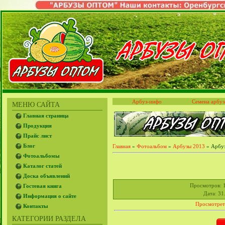
Арбуз-инфо
Семена арбуз
МЕНЮ САЙТА
Главная страница
Продукция
Прайс лист
Блог
Главная
»
Фотоальбом
»
Арбузы 2013
» Арбуз
Фотоальбомы
Каталог статей
Доска объявлений
Просмотров
: 
Гостевая книга
Дата
: 31
Информация о сайте
Просмотрет
Контакты
КАТЕГОРИИ РАЗДЕЛА