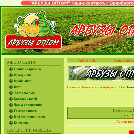
Арбуз-инфо
Семена арбуз
МЕНЮ САЙТА
Главная страница
Продукция
Прайс лист
Блог
Главная
»
Фотоальбом
»
Арбузы 2013
» Пленк
Фотоальбомы
Каталог статей
Доска объявлений
Просмотров
: 
Гостевая книга
Дата
: 31
Информация о сайте
Просмотрет
Контакты
КАТЕГОРИИ РАЗДЕЛА