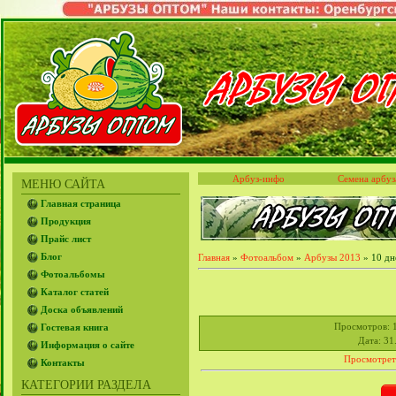
Арбуз-инфо
Семена арбуз
МЕНЮ САЙТА
Главная страница
Продукция
Прайс лист
Блог
Главная
»
Фотоальбом
»
Арбузы 2013
» 10 дн
Фотоальбомы
Каталог статей
Доска объявлений
Просмотров
: 
Гостевая книга
Дата
: 31
Информация о сайте
Просмотрет
Контакты
КАТЕГОРИИ РАЗДЕЛА