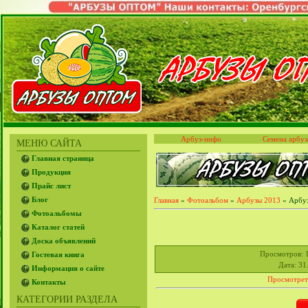
Арбуз-инфо
Семена арбуз
МЕНЮ САЙТА
Главная страница
Продукция
Прайс лист
Блог
Главная
»
Фотоальбом
»
Арбузы 2013
» Арбу
Фотоальбомы
Каталог статей
Доска объявлений
Просмотров
: 
Гостевая книга
Дата
: 31
Информация о сайте
Просмотрет
Контакты
КАТЕГОРИИ РАЗДЕЛА