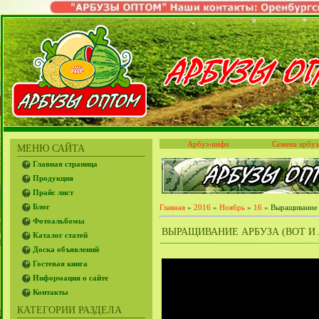
Арбуз-инфо
Семена арбуз
МЕНЮ САЙТА
Главная страница
Продукция
Прайс лист
Блог
Главная
»
2016
»
Ноябрь
»
16
» Выращивание а
Фотоальбомы
ВЫРАЩИВАНИЕ АРБУЗА (ВОТ И 
Каталог статей
Доска объявлений
Гостевая книга
Информация о сайте
Контакты
КАТЕГОРИИ РАЗДЕЛА