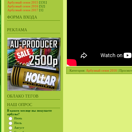
Арбузный сезон 2015
[131]
Арбузный сезон 2016
[52]
Арбузный сезон 2017
[1]
ФОРМА ВХОДА
РЕКЛАМА
Категория
:
Арбузный сезон 2016
|
Просмот
ОБЛАКО ТЕГОВ
НАШ ОПРОС
В каком месяце вы покупаете
арбузы?
Июнь
Июль
Август