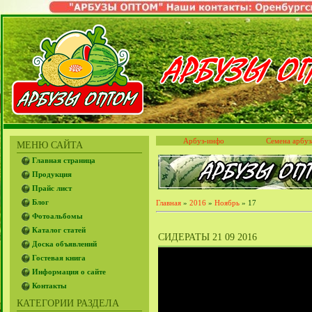
Арбуз-инфо
Семена арбуз
МЕНЮ САЙТА
Главная страница
Продукция
Прайс лист
Блог
Главная
»
2016
»
Ноябрь
»
17
Фотоальбомы
Каталог статей
СИДЕРАТЫ 21 09 2016
Доска объявлений
Гостевая книга
Информация о сайте
Контакты
КАТЕГОРИИ РАЗДЕЛА