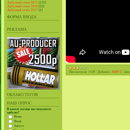
Арбузный сезон 2015
[131]
Арбузный сезон 2016
[52]
Арбузный сезон 2017
[1]
ФОРМА ВХОДА
РЕКЛАМА
Просмотров:
1428
|
Добавил:
ARBUZ
|
Дат
ОБЛАКО ТЕГОВ
НАШ ОПРОС
В каком месяце вы покупаете
арбузы?
Июнь
Июль
Август