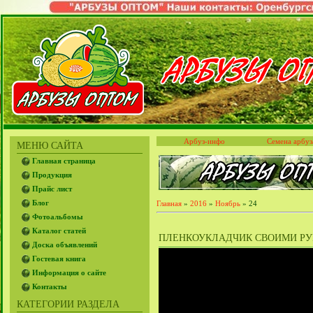
Арбуз-инфо
Семена арбуз
МЕНЮ САЙТА
Главная страница
Продукция
Прайс лист
Блог
Главная
»
2016
»
Ноябрь
»
24
Фотоальбомы
Каталог статей
ПЛЕНКОУКЛАДЧИК СВОИМИ Р
Доска объявлений
Гостевая книга
Информация о сайте
Контакты
КАТЕГОРИИ РАЗДЕЛА