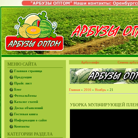
Арбуз-инфо
Семена арбуз
МЕНЮ САЙТА
Главная страница
Продукция
Прайс лист
Блог
Главная
»
2016
»
Ноябрь
»
21
Фотоальбомы
Каталог статей
УБОРКА МУЛЬЧИРУЮЩЕЙ ПЛЕНКИ
Доска объявлений
Гостевая книга
Информация о сайте
Контакты
КАТЕГОРИИ РАЗДЕЛА