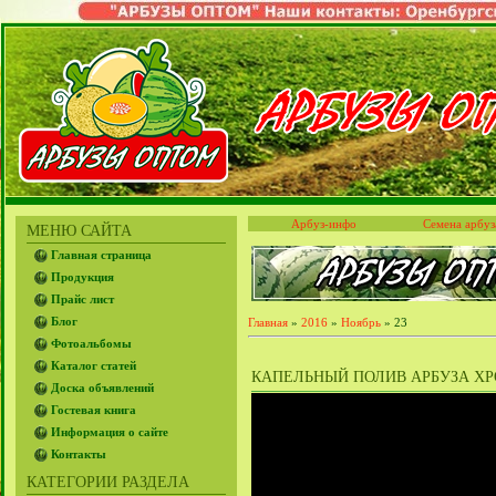
Арбуз-инфо
Семена арбуз
МЕНЮ САЙТА
Главная страница
Продукция
Прайс лист
Блог
Главная
»
2016
»
Ноябрь
»
23
Фотоальбомы
Каталог статей
КАПЕЛЬНЫЙ ПОЛИВ АРБУЗА ХР
Доска объявлений
Гостевая книга
Информация о сайте
Контакты
КАТЕГОРИИ РАЗДЕЛА