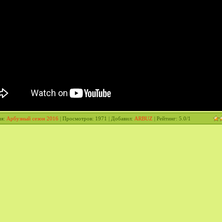
ия
:
Арбузный сезон 2016
|
Просмотров
: 1971 |
Добавил
:
ARBUZ
|
Рейтинг
:
5.0
/
1