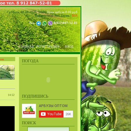
Суббота, 08.08.2026, 14:06
Цена арбуза 8.00 руб
Приветствую Вас
,
Гость
|
RSS
Тел.
8(912)847-52-01
ГЛАВНАЯ
РЕГИСТРАЦИЯ
ВХОД
том
ПОГОДА
14:52
ПОДПИШИСЬ
ПОИСК