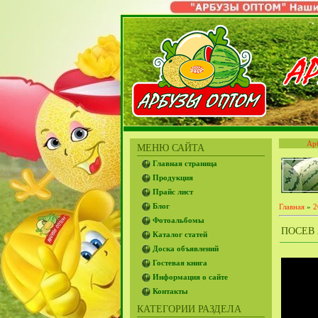
Ар
МЕНЮ САЙТА
Главная страница
Продукция
Прайс лист
Блог
Главная
»
2
Фотоальбомы
ПОСЕВ 
Каталог статей
Доска объявлений
Гостевая книга
Информация о сайте
Контакты
КАТЕГОРИИ РАЗДЕЛА