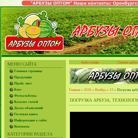
Арбуз-инфо
Семена арбуз
МЕНЮ САЙТА
Главная страница
Продукция
Прайс лист
Блог
Главная
»
2016
»
Ноябрь
»
15
» Погрузка арб
Фотоальбомы
ПОГРУЗКА АРБУЗА, ТЕХНОЛОГИЧ
Каталог статей
Доска объявлений
Гостевая книга
Информация о сайте
Контакты
КАТЕГОРИИ РАЗДЕЛА