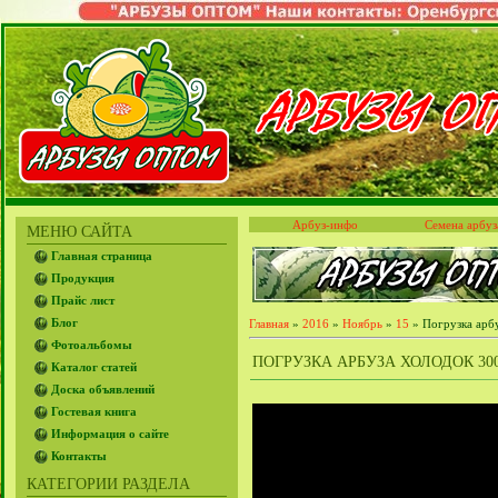
Арбуз-инфо
Семена арбуз
МЕНЮ САЙТА
Главная страница
Продукция
Прайс лист
Блог
Главная
»
2016
»
Ноябрь
»
15
» Погрузка арбу
Фотоальбомы
ПОГРУЗКА АРБУЗА ХОЛОДОК 300 
Каталог статей
Доска объявлений
Гостевая книга
Информация о сайте
Контакты
КАТЕГОРИИ РАЗДЕЛА