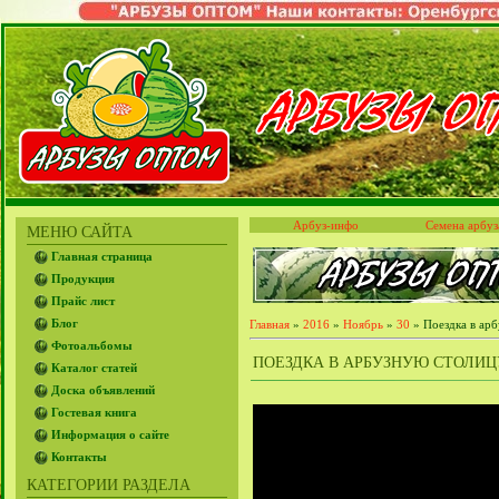
Арбуз-инфо
Семена арбуз
МЕНЮ САЙТА
Главная страница
Продукция
Прайс лист
Блог
Главная
»
2016
»
Ноябрь
»
30
» Поездка в арб
Фотоальбомы
ПОЕЗДКА В АРБУЗНУЮ СТОЛИЦУ Б
Каталог статей
Доска объявлений
Гостевая книга
Информация о сайте
Контакты
КАТЕГОРИИ РАЗДЕЛА