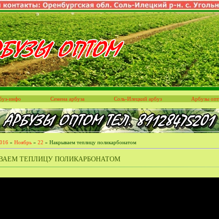
буз-инфо
Семена арбуза
Соль-Илецкий арбуз
Арбузы оп
016
»
Ноябрь
»
22
» Накрываем теплицу поликарбонатом
ВАЕМ ТЕПЛИЦУ ПОЛИКАРБОНАТОМ