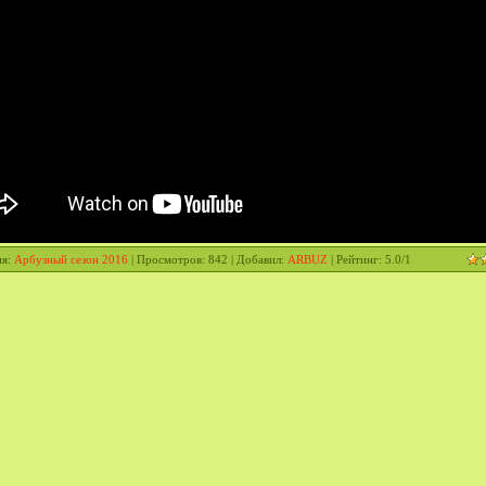
ия
:
Арбузный сезон 2016
|
Просмотров
: 842 |
Добавил
:
ARBUZ
|
Рейтинг
:
5.0
/
1