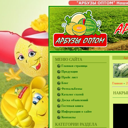
Ар
МЕНЮ САЙТА
Главная страница
Продукция
Прайс лист
Блог
Главная
»
2
Фотоальбомы
НАКРЫ
Каталог статей
Доска объявлений
Гостевая книга
Информация о сайте
Контакты
КАТЕГОРИИ РАЗДЕЛА