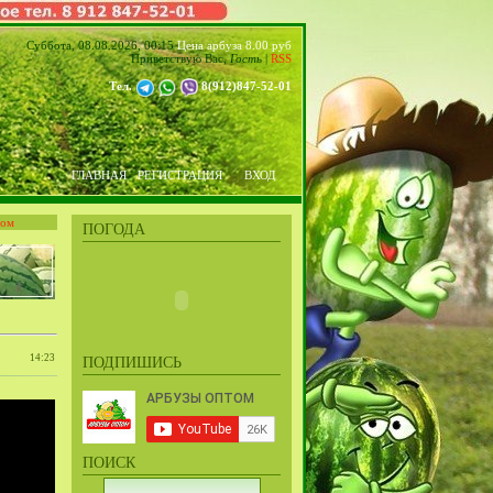
Суббота, 08.08.2026, 00:15
Цена арбуза 8.00 руб
Приветствую Вас
,
Гость
|
RSS
Тел.
8(912)847-52-01
ГЛАВНАЯ
РЕГИСТРАЦИЯ
ВХОД
том
ПОГОДА
14:23
ПОДПИШИСЬ
ПОИСК