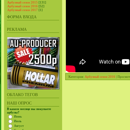
Арбузный сезон 2015
[131]
Арбузный сезон 2016
[52]
Арбузный сезон 2017
[1]
ФОРМА ВХОДА
РЕКЛАМА
Категория
:
Арбузный сезон 2016
|
Просмот
ОБЛАКО ТЕГОВ
НАШ ОПРОС
В каком месяце вы покупаете
арбузы?
Июнь
Июль
Август