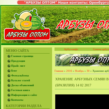
Арбуз-инфо
Семена арбуз
МЕНЮ САЙТА
Главная страница
Продукция
Прайс лист
Блог
Главная
»
2016
»
Ноябрь
»
30
» Хранение арбу
Фотоальбомы
ХРАНЕНИЕ АРБУЗНЫХ СЕМЯН В
Каталог статей
(БРАЗИЛИЯ) 14 02 2017
Доска объявлений
Гостевая книга
Информация о сайте
Контакты
КАТЕГОРИИ РАЗДЕЛА