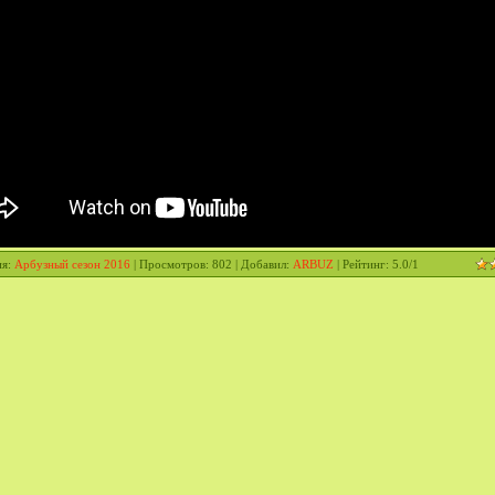
ия
:
Арбузный сезон 2016
|
Просмотров
: 802 |
Добавил
:
ARBUZ
|
Рейтинг
:
5.0
/
1