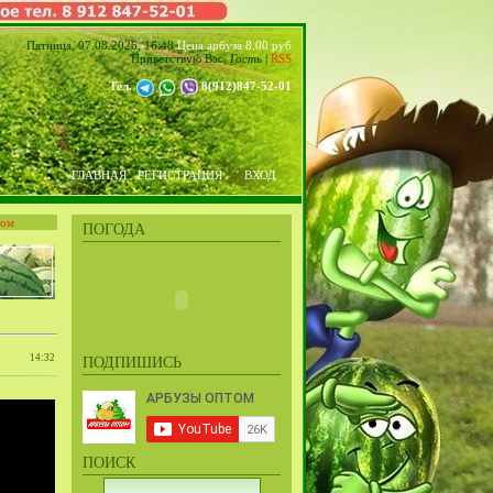
Пятница, 07.08.2026, 16:48
Цена арбуза 8.00 руб
Приветствую Вас
,
Гость
|
RSS
Тел.
8(912)847-52-01
ГЛАВНАЯ
РЕГИСТРАЦИЯ
ВХОД
том
ПОГОДА
14:32
ПОДПИШИСЬ
ПОИСК