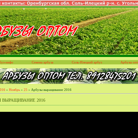
буз-инфо
Семена арбуза
Соль-Илецкий арбуз
Арбузы оп
016
»
Ноябрь
»
25
» Арбузы выращивание 2016
 ВЫРАЩИВАНИЕ 2016