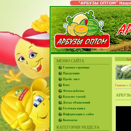
Ар
МЕНЮ САЙТА
Главная страница
Продукция
Прайс лист
Блог
Главная
»
2
Фотоальбомы
АРБУЗЫ
Каталог статей
Доска объявлений
Гостевая книга
Информация о сайте
Контакты
КАТЕГОРИИ РАЗДЕЛА