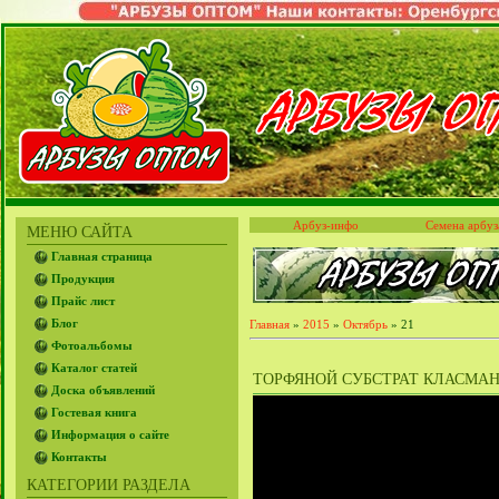
Арбуз-инфо
Семена арбуз
МЕНЮ САЙТА
Главная страница
Продукция
Прайс лист
Блог
Главная
»
2015
»
Октябрь
»
21
Фотоальбомы
Каталог статей
ТОРФЯНОЙ СУБСТРАТ КЛАСМАН
Доска объявлений
Гостевая книга
Информация о сайте
Контакты
КАТЕГОРИИ РАЗДЕЛА