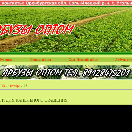
буз-инфо
Семена арбуза
Соль-Илецкий арбуз
Арбузы оп
015
»
Октябрь
»
03
ГИ ДЛЯ КАПЕЛЬНОГО ОРАШЕНИЯ