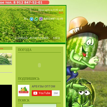
Суббота, 08.08.2026, 06:14
Цена арбуза 8.00 руб
Приветствую Вас
,
Гость
|
RSS
Тел.
8(912)847-52-01
ГЛАВНАЯ
РЕГИСТРАЦИЯ
ВХОД
том
ПОГОДА
ПОДПИШИСЬ
ПОИСК