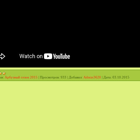
ия:
Арбузный сезон 2015
|
Просмотров:
933
|
Добавил:
Admin3620
|
Дата:
03.10.2015