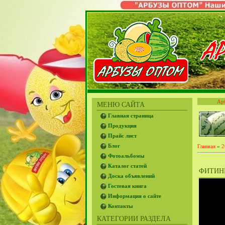
Ар
МЕНЮ САЙТА
Главная страница
Продукция
Прайс лист
Блог
Главная
»
2
Фотоальбомы
Каталог статей
ФИТИН
Доска объявлений
Гостевая книга
Информация о сайте
Контакты
КАТЕГОРИИ РАЗДЕЛА