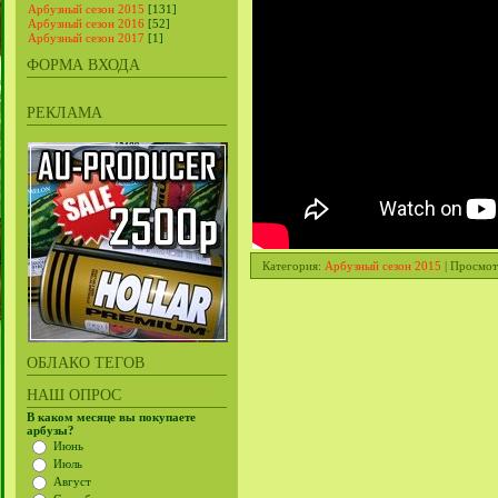
Арбузный сезон 2015
[131]
Арбузный сезон 2016
[52]
Арбузный сезон 2017
[1]
ФОРМА ВХОДА
РЕКЛАМА
Категория
:
Арбузный сезон 2015
|
Просмот
ОБЛАКО ТЕГОВ
НАШ ОПРОС
В каком месяце вы покупаете
арбузы?
Июнь
Июль
Август