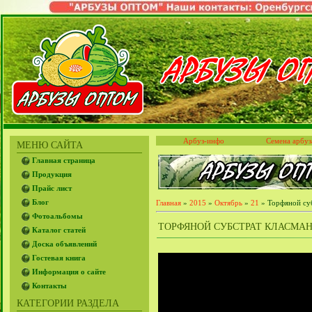
Арбуз-инфо
Семена арбуз
МЕНЮ САЙТА
Главная страница
Продукция
Прайс лист
Блог
Главная
»
2015
»
Октябрь
»
21
» Торфяной су
Фотоальбомы
ТОРФЯНОЙ СУБСТРАТ КЛАСМАН
Каталог статей
Доска объявлений
Гостевая книга
Информация о сайте
Контакты
КАТЕГОРИИ РАЗДЕЛА