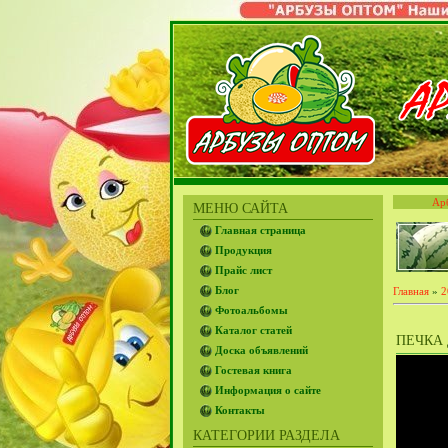
Ар
МЕНЮ САЙТА
Главная страница
Продукция
Прайс лист
Блог
Главная
»
2
Фотоальбомы
Каталог статей
ПЕЧКА 
Доска объявлений
Гостевая книга
Информация о сайте
Контакты
КАТЕГОРИИ РАЗДЕЛА