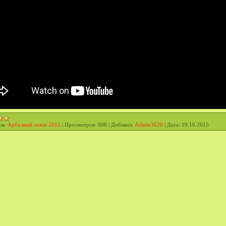
ия:
Арбузный сезон 2015
|
Просмотров:
908
|
Добавил:
Admin3620
|
Дата:
19.10.2015