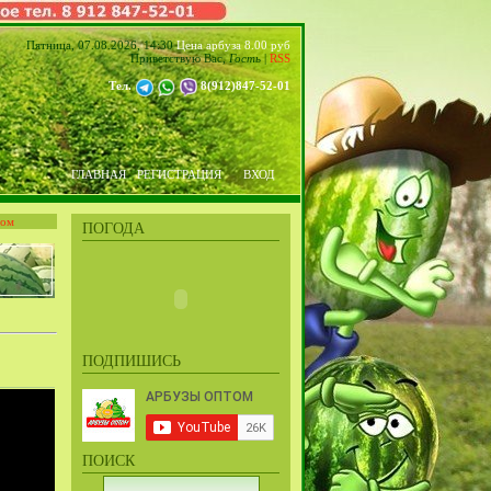
Пятница, 07.08.2026, 14:30
Цена арбуза 8.00 руб
Приветствую Вас
,
Гость
|
RSS
Тел.
8(912)847-52-01
ГЛАВНАЯ
РЕГИСТРАЦИЯ
ВХОД
том
ПОГОДА
ПОДПИШИСЬ
ПОИСК