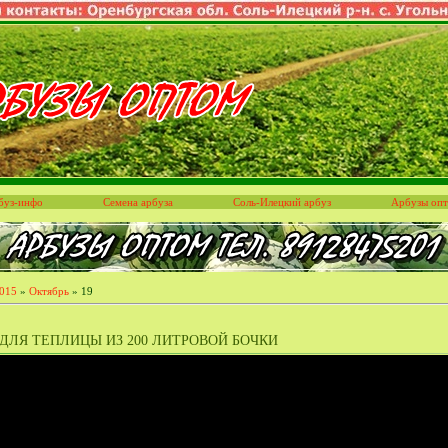
буз-инфо
Семена арбуза
Соль-Илецкий арбуз
Арбузы оп
015
»
Октябрь
»
19
ДЛЯ ТЕПЛИЦЫ ИЗ 200 ЛИТРОВОЙ БОЧКИ