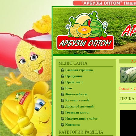
Ар
МЕНЮ САЙТА
Главная страница
Продукция
Прайс лист
Блог
Главная
»
2
Фотоальбомы
ПЕЧКА 
Каталог статей
Доска объявлений
Гостевая книга
Информация о сайте
Контакты
КАТЕГОРИИ РАЗДЕЛА