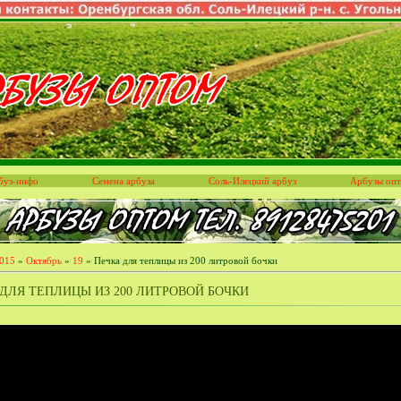
буз-инфо
Семена арбуза
Соль-Илецкий арбуз
Арбузы оп
015
»
Октябрь
»
19
» Печка для теплицы из 200 литровой бочки
ДЛЯ ТЕПЛИЦЫ ИЗ 200 ЛИТРОВОЙ БОЧКИ