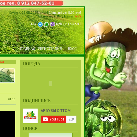
Четверг, 06.08.2026, 14:46
Цена арбуза 8.00 руб
Приветствую Вас
,
Гость
|
RSS
Тел.
8(912)847-52-01
ГЛАВНАЯ
РЕГИСТРАЦИЯ
ВХОД
том
ПОГОДА
01:10
ПОДПИШИСЬ
ПОИСК