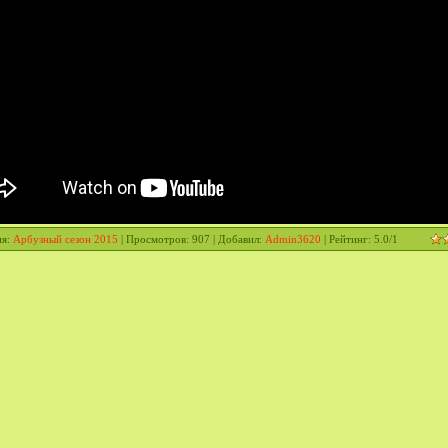
ия
:
Арбузный сезон 2015
|
Просмотров
: 907 |
Добавил
:
Admin3620
|
Рейтинг
:
5.0
/
1